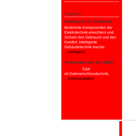
Angebote
Intelligenz im Gebäude
Bestimmte Komponenten der
Elektrotechnik erleichtern und
Sichern den Gebrauch und den
Komfort. Intelligente
Gebäudetechnik machts
... intelligenz
Verbunden mit der Welt!
Egal
ob Datenanschlusstechnik,
... Kommunikation