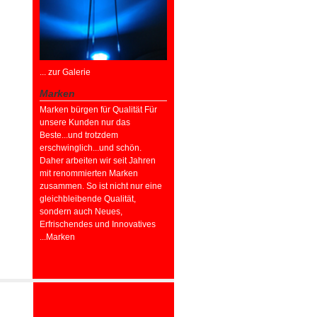
... zur Galerie
Marken
Marken bürgen für Qualität Für
unsere Kunden nur das
Beste...und trotzdem
erschwinglich...und schön.
Daher arbeiten wir seit Jahren
mit renommierten Marken
zusammen. So ist nicht nur eine
gleichbleibende Qualität,
sondern auch Neues,
Erfrischendes und Innovatives
...Marken